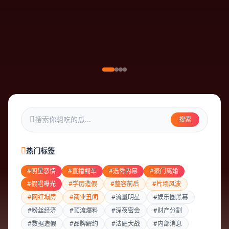
搜索
热门标签
#明星恋情
#直播翻车
#选秀内幕
#豪门离婚
#假唱曝光
#学历造假
#整容前后
#片场风波
#网红塌房
#商业丑闻
#流量明星
#娱乐圈黑幕
#粉丝经济
#顶流爆料
#深夜密会
#财产分割
#数据造假
#品牌解约
#法庭大战
#内部消息