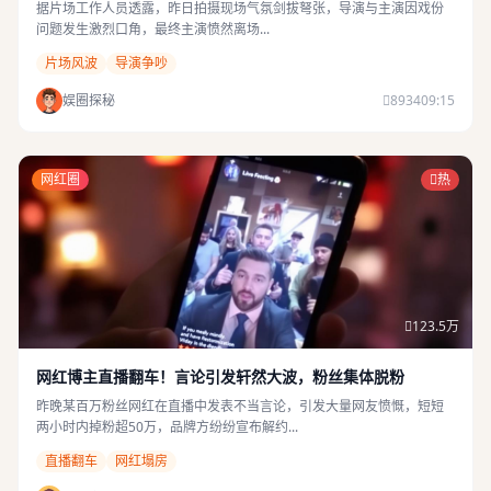
据片场工作人员透露，昨日拍摄现场气氛剑拔弩张，导演与主演因戏份
问题发生激烈口角，最终主演愤然离场...
片场风波
导演争吵
娱圈探秘
8934
09:15
网红圈
热
123.5万
网红博主直播翻车！言论引发轩然大波，粉丝集体脱粉
昨晚某百万粉丝网红在直播中发表不当言论，引发大量网友愤慨，短短
两小时内掉粉超50万，品牌方纷纷宣布解约...
直播翻车
网红塌房