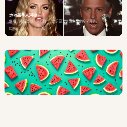
乐坛黑幕大揭秘
假唱、数据造假、潜规则……音乐圈的水比你想象的深得多。
29篇
288万阅读
乐坛
你有料，我来爆！
全网最新最全吃瓜爆料，第一时间掌握热点动态
我要爆料