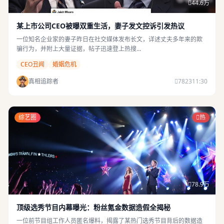
44.6万
某上市公司CEO被曝双重生活，妻子发文控诉引发热议
一位知名企业家的妻子昨日在社交媒体发布长文，详述丈夫多年来的欺
骗行为，并附上大量证据，帖子迅速登上热搜...
CEO丑闻
婚姻危机
真相追踪者
7823
11:30
综艺圈
热
78.9万
顶级选秀节目内幕曝光：粉丝氪金数据造假全揭秘
一位前节目组工作人员匿名爆料，揭露了某热门选秀节目背后的数据造