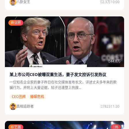
八卦女王
2.3万
10:00
商业圈
44.6万
某上市公司CEO被曝双重生活，妻子发文控诉引发热议
一位知名企业家的妻子昨日在社交媒体发布长文，详述丈夫多年来的欺
骗行为，并附上大量证据，帖子迅速登上热搜...
CEO丑闻
婚姻危机
真相追踪者
7823
11:30
综艺圈
热