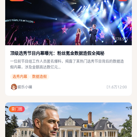
78.9万
顶级选秀节目内幕曝光：粉丝氪金数据造假全揭秘
一位前节目组工作人员匿名爆料，揭露了某热门选秀节目背后的数据造
假内幕，涉及金额高达数亿元...
选秀内幕
数据造假
娱乐小编
1.6万
12:00
豪门圈