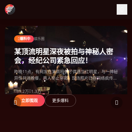
跳过导航
爆料中
娱乐圈
某顶流明星深夜被拍与神秘人密
会，经纪公司紧急回应！
昨晚11点，有网友在某高档餐厅偶遇当红明星，与一神秘
异性共进晚餐，两人举止亲密，现场照片已在网络疯传...
89.2万
1.3万
立即围观
更多爆料