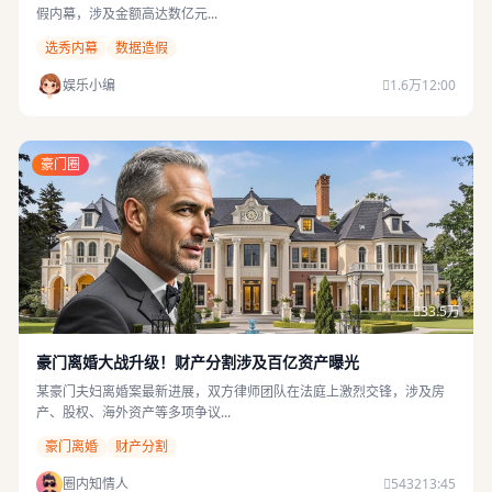
假内幕，涉及金额高达数亿元...
选秀内幕
数据造假
娱乐小编
1.6万
12:00
豪门圈
33.5万
豪门离婚大战升级！财产分割涉及百亿资产曝光
某豪门夫妇离婚案最新进展，双方律师团队在法庭上激烈交锋，涉及房
产、股权、海外资产等多项争议...
豪门离婚
财产分割
圈内知情人
5432
13:45