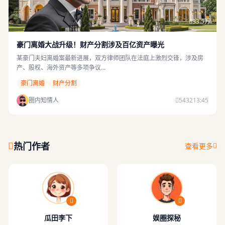
33.5万
豪门离婚大战升级！财产分割涉及百亿资产曝光
某豪门夫妇离婚案最新进展，双方律师团队在法庭上激烈交锋，涉及房
产、股权、海外资产等多项争议...
豪门离婚
财产分割
圈内知情人
5432
13:45
热门作者
查看更多
瓜田李下
娱圈探秘