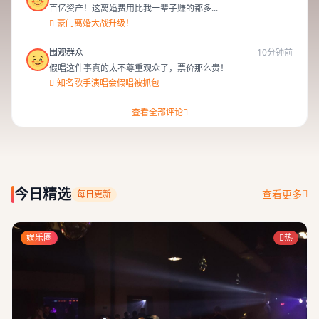
百亿资产！这离婚费用比我一辈子赚的都多...
豪门离婚大战升级！
围观群众
10分钟前
假唱这件事真的太不尊重观众了，票价那么贵！
知名歌手演唱会假唱被抓包
查看全部评论
国产吃瓜网址
今日精选
查看更多
每日更新
娱乐圈
热