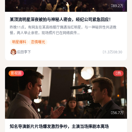
89.2万
某顶流明星深夜被拍与神秘人密会，经纪公司紧急回应！
昨晚11点，有网友在某高档餐厅偶遇当红明星，与一神秘异性共进晚
餐，两人举止亲密，现场照片已在网络疯传...
明星爆料
恋情曝光
瓜田李下
1.3万
08:30
影视圈
热
56.7万
知名导演新片片场爆发激烈争吵，主演当场摔剧本离场