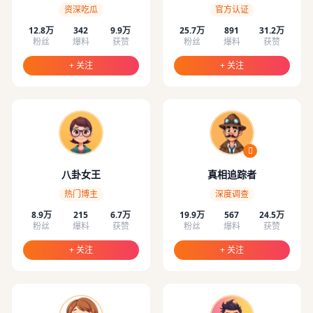
资深吃瓜
官方认证
12.8万
342
9.9万
25.7万
891
31.2万
粉丝
爆料
获赞
粉丝
爆料
获赞
+ 关注
+ 关注
八卦女王
真相追踪者
热门博主
深度调查
8.9万
215
6.7万
19.9万
567
24.5万
粉丝
爆料
获赞
粉丝
爆料
获赞
+ 关注
+ 关注