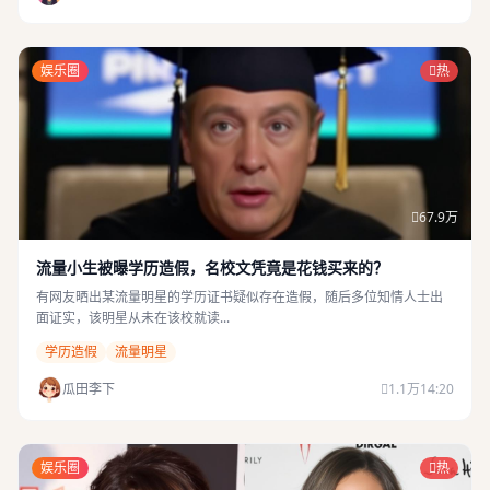
娱乐圈
热
67.9万
流量小生被曝学历造假，名校文凭竟是花钱买来的？
有网友晒出某流量明星的学历证书疑似存在造假，随后多位知情人士出
面证实，该明星从未在该校就读...
学历造假
流量明星
瓜田李下
1.1万
14:20
娱乐圈
热