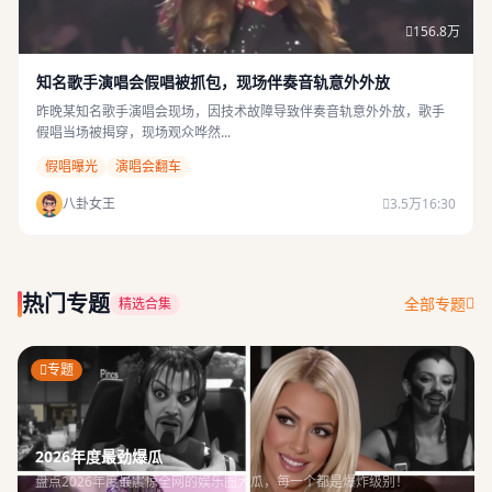
156.8万
知名歌手演唱会假唱被抓包，现场伴奏音轨意外外放
昨晚某知名歌手演唱会现场，因技术故障导致伴奏音轨意外外放，歌手
假唱当场被揭穿，现场观众哗然...
假唱曝光
演唱会翻车
八卦女王
3.5万
16:30
热门专题
全部专题
精选合集
专题
2026年度最劲爆瓜
盘点2026年度最震惊全网的娱乐圈大瓜，每一个都是爆炸级别！