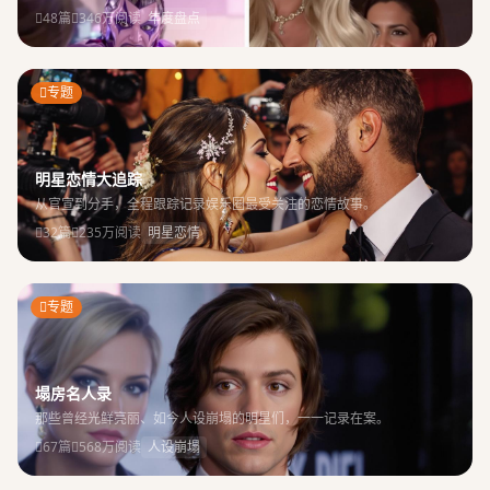
48篇
346万阅读
年度盘点
专题
明星恋情大追踪
从官宣到分手，全程跟踪记录娱乐圈最受关注的恋情故事。
32篇
235万阅读
明星恋情
专题
塌房名人录
那些曾经光鲜亮丽、如今人设崩塌的明星们，一一记录在案。
67篇
568万阅读
人设崩塌