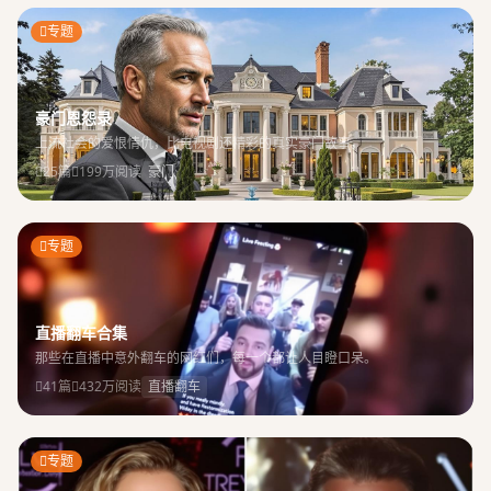
专题
豪门恩怨录
上流社会的爱恨情仇，比电视剧还精彩的真实豪门故事。
25篇
199万阅读
豪门
专题
直播翻车合集
那些在直播中意外翻车的网红们，每一个都让人目瞪口呆。
41篇
432万阅读
直播翻车
专题