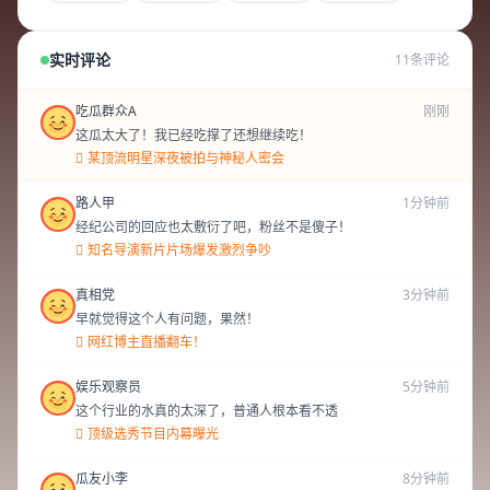
实时评论
11条评论
吃瓜群众A
刚刚
这瓜太大了！我已经吃撑了还想继续吃！
某顶流明星深夜被拍与神秘人密会
路人甲
1分钟前
经纪公司的回应也太敷衍了吧，粉丝不是傻子！
知名导演新片片场爆发激烈争吵
真相党
3分钟前
早就觉得这个人有问题，果然！
网红博主直播翻车！
娱乐观察员
5分钟前
这个行业的水真的太深了，普通人根本看不透
顶级选秀节目内幕曝光
瓜友小李
8分钟前