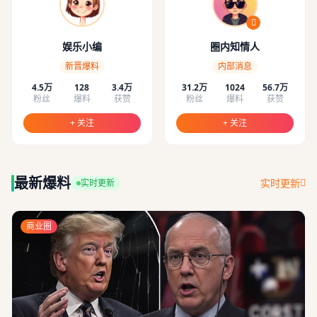
娱乐小编
圈内知情人
新晋爆料
内部消息
4.5万
128
3.4万
31.2万
1024
56.7万
粉丝
爆料
获赞
粉丝
爆料
获赞
+ 关注
+ 关注
最新爆料
实时更新
实时更新
商业圈