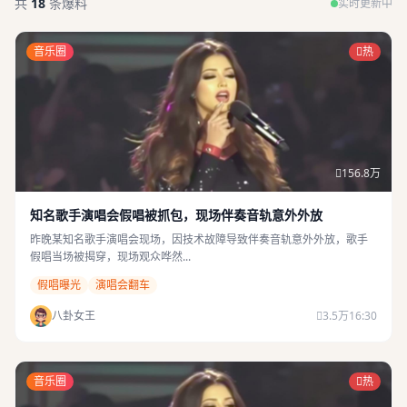
共
18
条爆料
实时更新中
音乐圈
热
156.8万
知名歌手演唱会假唱被抓包，现场伴奏音轨意外外放
昨晚某知名歌手演唱会现场，因技术故障导致伴奏音轨意外外放，歌手
假唱当场被揭穿，现场观众哗然...
假唱曝光
演唱会翻车
八卦女王
3.5万
16:30
音乐圈
热