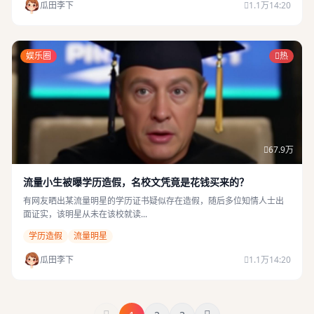
瓜田李下
1.1万
14:20
娱乐圈
热
67.9万
流量小生被曝学历造假，名校文凭竟是花钱买来的？
有网友晒出某流量明星的学历证书疑似存在造假，随后多位知情人士出
面证实，该明星从未在该校就读...
学历造假
流量明星
瓜田李下
1.1万
14:20