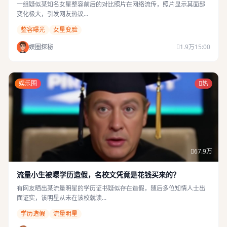
一组疑似某知名女星整容前后的对比照片在网络流传，照片显示其面部
变化极大，引发网友热议...
整容曝光
女星变脸
娱圈探秘
1.9万
15:00
娱乐圈
热
67.9万
流量小生被曝学历造假，名校文凭竟是花钱买来的？
有网友晒出某流量明星的学历证书疑似存在造假，随后多位知情人士出
面证实，该明星从未在该校就读...
学历造假
流量明星