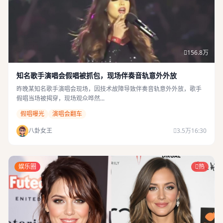
156.8万
知名歌手演唱会假唱被抓包，现场伴奏音轨意外外放
昨晚某知名歌手演唱会现场，因技术故障导致伴奏音轨意外外放，歌手
假唱当场被揭穿，现场观众哗然...
假唱曝光
演唱会翻车
八卦女王
3.5万
16:30
娱乐圈
热