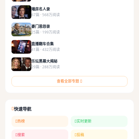
塌房名人录
67篇 · 568万阅读
豪门恩怨录
25篇 · 199万阅读
直播翻车合集
41篇 · 432万阅读
乐坛黑幕大揭秘
29篇 · 288万阅读
查看全部专题
快速导航
热榜
实时更新
搜索
投稿