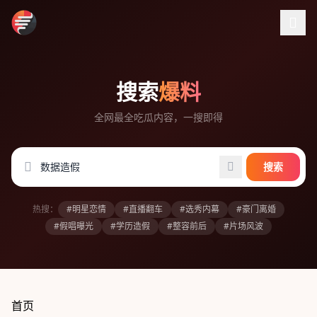
跳过导航
搜索
爆料
全网最全吃瓜内容，一搜即得
搜索
热搜：
#明星恋情
#直播翻车
#选秀内幕
#豪门离婚
#假唱曝光
#学历造假
#整容前后
#片场风波
首页