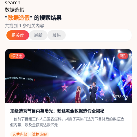
search
数据造假
"
数据造假
" 的搜索结果
共找到
1
条相关内容
相关度
最新
最热
综艺圈
热
78.9万
顶级选秀节目内幕曝光：粉丝氪金数据造假全揭秘
一位前节目组工作人员匿名爆料，揭露了某热门选秀节目背后的数据造
假内幕，涉及金额高达数亿元...
选秀内幕
数据造假