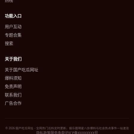
热榜
功能入口
用户互动
专题合集
搜索
关于我们
关于国产吃瓜网址
爆料须知
免责声明
联系我们
广告合作
© 2026 国产吃瓜网址 - 全网热门瓜料实时更新，娱乐圈明星八卦爆料与社会热点事件一站速览
隐私政策
服务条款
沪ICP备XXXXXXXX号