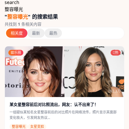
search
整容曝光
"
整容曝光
" 的搜索结果
共找到
1
条相关内容
相关度
最新
最热
娱乐圈
热
92.3万
某女星整容前后对比照流出，网友：认不出来了！
一组疑似某知名女星整容前后的对比照片在网络流传，照片显示其面部
变化极大，引发网友热议...
整容曝光
女星变脸