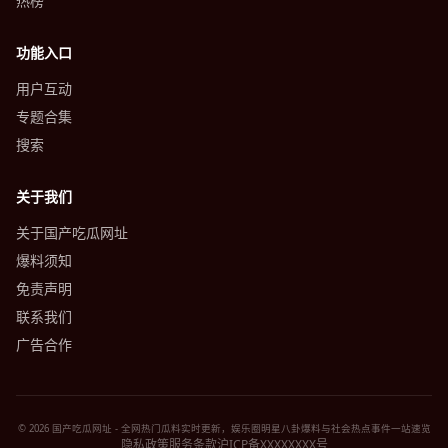
热榜
功能入口
用户互动
专题合集
搜索
关于我们
关于国产吃瓜网址
爆料须知
免责声明
联系我们
广告合作
© 2026 国产吃瓜网址 - 全网热门瓜料实时更新，娱乐圈明星八卦爆料与社会热点事件一站速览
隐私政策
服务条款
沪ICP备XXXXXXXX号