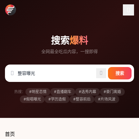
跳过导航
搜索
爆料
全网最全吃瓜内容，一搜即得
搜索
热搜：
#明星恋情
#直播翻车
#选秀内幕
#豪门离婚
#假唱曝光
#学历造假
#整容前后
#片场风波
首页